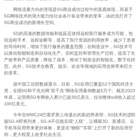
网络流量方向的变现是5G商业成功过程中的直观体现，而基于
5G网络技术的强大能力给社会各行各业带来的变革，由此也打开了
5G商业成功的新增长空间。
5G的高速的数据传输和低延迟使得远程医疗服务成为可能，包
括远程手术、远程诊断等，提高了医疗资源的利用效率，减少了患者
的等待时间，增加了医疗服务的覆盖范围；在制造业中，5G技术可
以推动智能制造和自动化生产。实时监控和管理生产过程，提高了生
产效率和产品质量，降低了成本，推动了制造业的智能化、数字化转
型。此外，5G技术在教育、娱乐、农业等领域的应用也将带来巨大
的变革。
据中国工信部数据显示，目前，5G应用已覆盖52个国民经济大
类，全国5G和千兆光网“双千兆”网络应用案例数超5万个。截至2023
年底，运营商5G专网收入累计已超30亿美元，拉动整体toB收入超过
100亿美元。
今年在MWC24巴塞罗那上传递出的新趋势表明，5G技术的进阶
版5G-A即将到来，5G-A不仅能实现“人联”，让裸眼3D、新通话、云
手机等应用带来更好体验，更是在“物联”“车联”上打开了新的应用空
间，更大程度上改变社会生活。