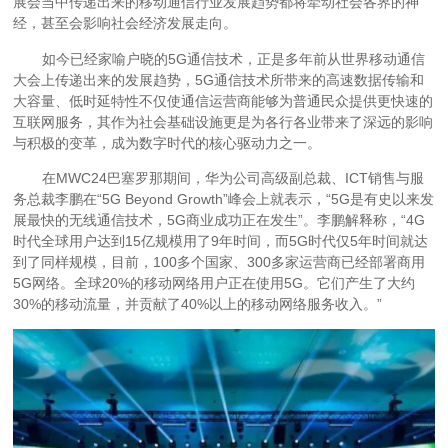
展会当中传递出来的移动通信行业发展趋势都将牵动社会各界的神
经，甚至会影响社会经济发展走向。
如今已经家喻户晓的5G通信技术，正是多年前从世界移动通信
大会上传递出来的发展趋势，5G通信技术所带来的高速数据传输和
大容量、低时延特性不仅使通信运营商能够为普通民众提供更快速的
互联网服务，其作为社会基础设施更是为各行各业带来了深远的影响
与积极的变革，成为数字时代的核心驱动力之一。
在MWC24巴塞罗那期间，华为公司高级副总裁、ICT销售与服
务总裁李鹏在“5G Beyond Growth”峰会上就表示，“5G是有史以来发
展最快的无线通信技术，5G商业成功正在发生”。李鹏解释称，“4G
时代全球用户达到15亿规模用了9年时间，而5G时代仅5年时间就达
到了同样规模，目前，100多个国家、300多家运营商已经部署商用
5G网络。全球20%的移动网络用户正在使用5G。它们产生了大约
30%的移动流量，并贡献了40%以上的移动网络服务收入。”