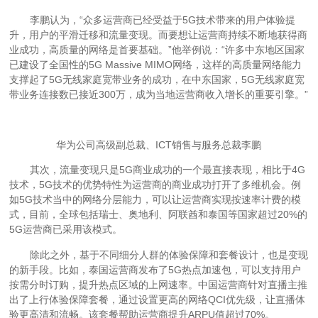
李鹏认为，“众多运营商已经受益于5G技术带来的用户体验提
升，用户的平滑迁移和流量变现。而要想让运营商持续不断地获得商
业成功，高质量的网络是首要基础。”他举例说：“许多中东地区国家
已建设了全国性的5G Massive MIMO网络，这样的高质量网络能力
支撑起了5G无线家庭宽带业务的成功，在中东国家，5G无线家庭宽
带业务连接数已接近300万，成为当地运营商收入增长的重要引擎。”
华为公司高级副总裁、ICT销售与服务总裁李鹏
其次，流量变现只是5G商业成功的一个最直接表现，相比于4G
技术，5G技术的优势特性为运营商的商业成功打开了多维机会。例
如5G技术当中的网络分层能力，可以让运营商实现按速率计费的模
式，目前，全球包括瑞士、奥地利、阿联酋和泰国等国家超过20%的
5G运营商已采用该模式。
除此之外，基于不同细分人群的体验保障和套餐设计，也是变现
的新手段。比如，泰国运营商发布了5G热点加速包，可以支持用户
按需分时订购，提升热点区域的上网速率。中国运营商针对直播主推
出了上行体验保障套餐，通过设置更高的网络QCI优先级，让直播体
验更高清和流畅。该套餐帮助运营商提升ARPU值超过70%。